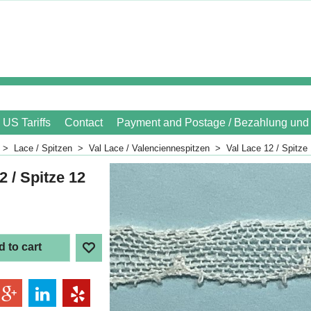
US Tariffs
Contact
Payment and Postage / Bezahlung und
>
Lace / Spitzen
>
Val Lace / Valenciennespitzen
>
Val Lace 12 / Spitze
2 / Spitze 12
 to cart