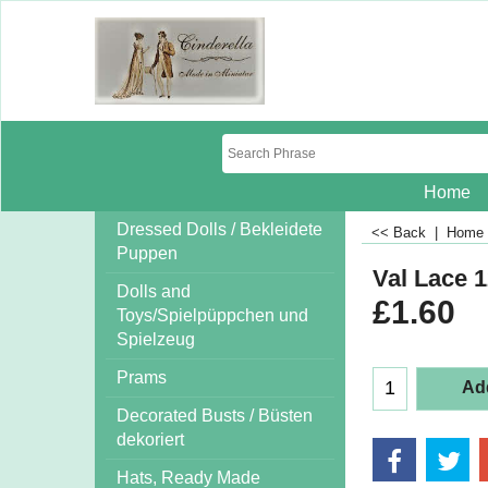
Home
Dressed Dolls / Bekleidete
<< Back
|
Home
Puppen
Val Lace 1
Dolls and
£
1.60
Toys/Spielpüppchen und
Spielzeug
Prams
Add
Decorated Busts / Büsten
dekoriert
Hats, Ready Made