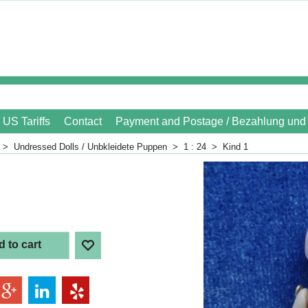
US Tariffs
Contact
Payment and Postage / Bezahlung und
>
Undressed Dolls / Unbkleidete Puppen
>
1 : 24
>
Kind 1
 to cart