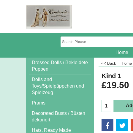
Home
Dressed Dolls / Bekleidete
<< Back
|
Home
Puppen
Kind 1
Dolls and
£
19.50
Toys/Spielpüppchen und
Spielzeug
Prams
Add
Decorated Busts / Büsten
dekoriert
Hats, Ready Made