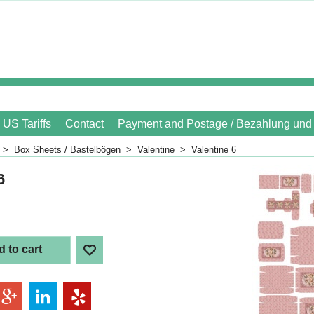
US Tariffs
Contact
Payment and Postage / Bezahlung und
>
Box Sheets / Bastelbögen
>
Valentine
>
Valentine 6
6
 to cart