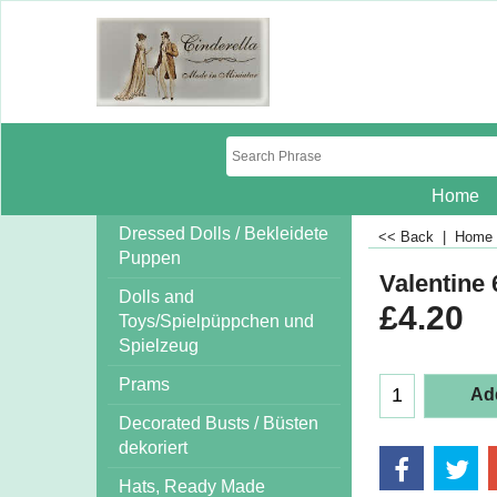
Home
Dressed Dolls / Bekleidete
<< Back
|
Home
Puppen
Valentine 
Dolls and
£
4.20
Toys/Spielpüppchen und
Spielzeug
Prams
Add
Decorated Busts / Büsten
dekoriert
Hats, Ready Made