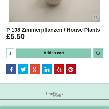
P 108 Zimmerpflanzen / House Plants
£
5.50
Add to cart
To create online store
ShopFactory eCommerce
software was used.