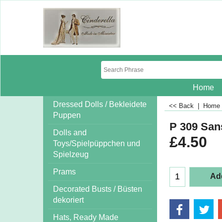
Home
Dressed Dolls / Bekleidete
<< Back
|
Home
Puppen
P 309 San
Dolls and
£
4.50
Toys/Spielpüppchen und
Spielzeug
Prams
Add
Decorated Busts / Büsten
dekoriert
Hats, Ready Made