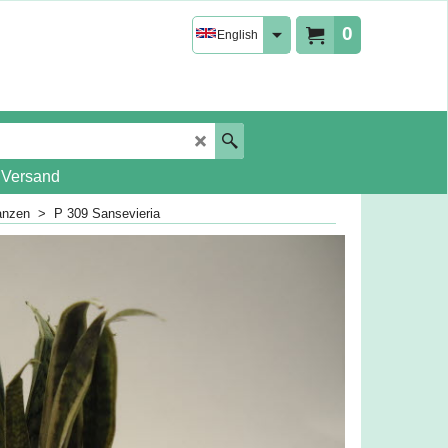
0
English
 Versand
lanzen
>
P 309 Sansevieria